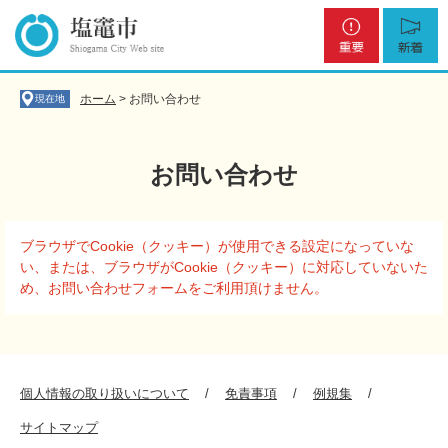
ペ
メ
重
新
ー
ニ
要
着
ジ
ュ
の
ー
先
を
ホーム
>
お問い合わせ
現在地
頭
飛
で
ば
す
し
お問い合わせ
。
て
本
文
本
へ
ブラウザでCookie（クッキー）が使用できる設定になっていな
文
い、または、ブラウザがCookie（クッキー）に対応していないた
め、お問い合わせフォームをご利用頂けません。
個人情報の取り扱いについて
免責事項
例規集
サイトマップ