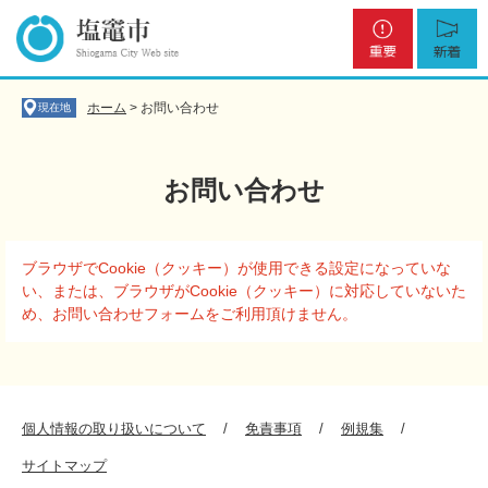
ペ
メ
重
新
ー
ニ
要
着
ジ
ュ
の
ー
先
を
ホーム
>
お問い合わせ
現在地
頭
飛
で
ば
す
し
お問い合わせ
。
て
本
文
本
へ
ブラウザでCookie（クッキー）が使用できる設定になっていな
文
い、または、ブラウザがCookie（クッキー）に対応していないた
め、お問い合わせフォームをご利用頂けません。
個人情報の取り扱いについて
免責事項
例規集
サイトマップ