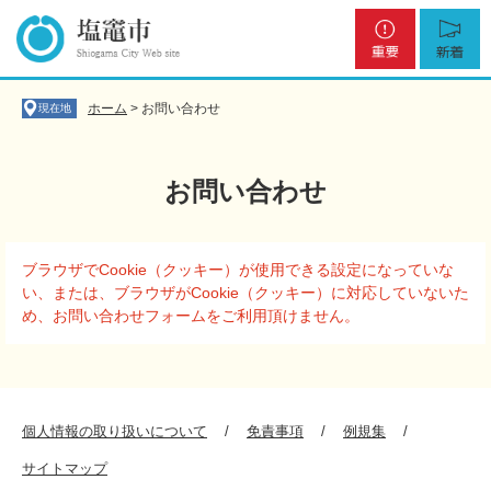
ペ
メ
重
新
ー
ニ
要
着
ジ
ュ
の
ー
先
を
ホーム
>
お問い合わせ
現在地
頭
飛
で
ば
す
し
お問い合わせ
。
て
本
文
本
へ
ブラウザでCookie（クッキー）が使用できる設定になっていな
文
い、または、ブラウザがCookie（クッキー）に対応していないた
め、お問い合わせフォームをご利用頂けません。
個人情報の取り扱いについて
免責事項
例規集
サイトマップ