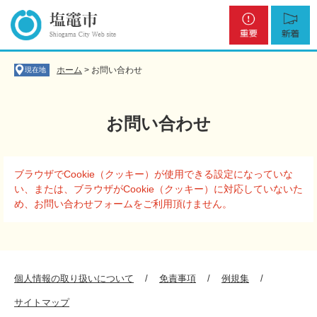
ペ
メ
重
新
ー
ニ
要
着
ジ
ュ
の
ー
先
を
ホーム
>
お問い合わせ
現在地
頭
飛
で
ば
す
し
お問い合わせ
。
て
本
文
本
へ
ブラウザでCookie（クッキー）が使用できる設定になっていな
文
い、または、ブラウザがCookie（クッキー）に対応していないた
め、お問い合わせフォームをご利用頂けません。
個人情報の取り扱いについて
免責事項
例規集
サイトマップ