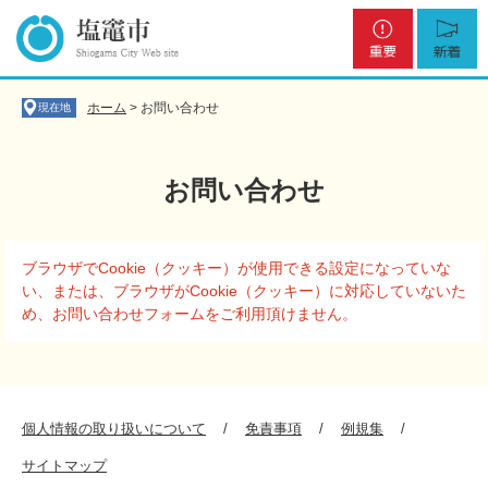
ペ
メ
重
新
ー
ニ
要
着
ジ
ュ
の
ー
先
を
ホーム
>
お問い合わせ
現在地
頭
飛
で
ば
す
し
お問い合わせ
。
て
本
文
本
へ
ブラウザでCookie（クッキー）が使用できる設定になっていな
文
い、または、ブラウザがCookie（クッキー）に対応していないた
め、お問い合わせフォームをご利用頂けません。
個人情報の取り扱いについて
免責事項
例規集
サイトマップ