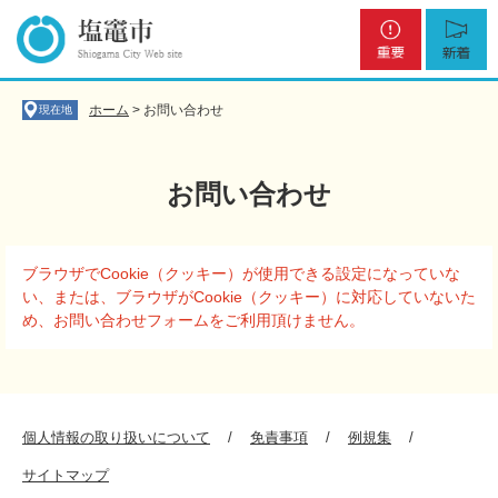
ペ
メ
重
新
ー
ニ
要
着
ジ
ュ
の
ー
先
を
ホーム
>
お問い合わせ
現在地
頭
飛
で
ば
す
し
お問い合わせ
。
て
本
文
本
へ
ブラウザでCookie（クッキー）が使用できる設定になっていな
文
い、または、ブラウザがCookie（クッキー）に対応していないた
め、お問い合わせフォームをご利用頂けません。
個人情報の取り扱いについて
免責事項
例規集
サイトマップ