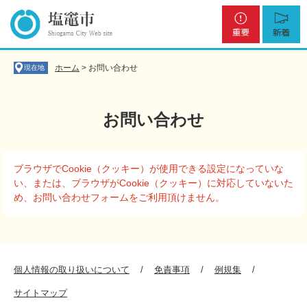
ペ
メ
重
新
ー
ニ
要
着
ジ
ュ
の
ー
先
を
ホーム
>
お問い合わせ
現在地
頭
飛
で
ば
す
し
お問い合わせ
。
て
本
文
本
へ
ブラウザでCookie（クッキー）が使用できる設定になっていな
文
い、または、ブラウザがCookie（クッキー）に対応していないた
め、お問い合わせフォームをご利用頂けません。
個人情報の取り扱いについて
免責事項
例規集
サイトマップ