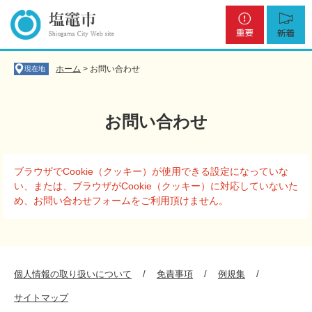
ペ
メ
重
新
ー
ニ
要
着
ジ
ュ
の
ー
先
を
ホーム
>
お問い合わせ
現在地
頭
飛
で
ば
す
し
お問い合わせ
。
て
本
文
本
へ
ブラウザでCookie（クッキー）が使用できる設定になっていな
文
い、または、ブラウザがCookie（クッキー）に対応していないた
め、お問い合わせフォームをご利用頂けません。
個人情報の取り扱いについて
免責事項
例規集
サイトマップ