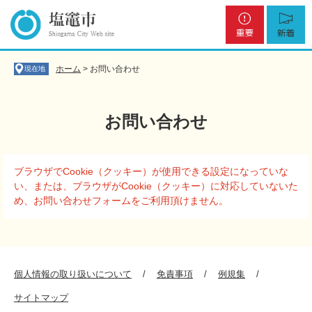
ペ
メ
重
新
ー
ニ
要
着
ジ
ュ
の
ー
先
を
ホーム
>
お問い合わせ
現在地
頭
飛
で
ば
す
し
お問い合わせ
。
て
本
文
本
へ
ブラウザでCookie（クッキー）が使用できる設定になっていな
文
い、または、ブラウザがCookie（クッキー）に対応していないた
め、お問い合わせフォームをご利用頂けません。
個人情報の取り扱いについて
免責事項
例規集
サイトマップ