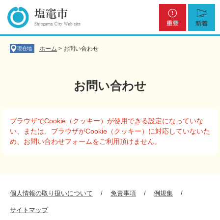
ペ
メ
重
新
ー
ニ
要
着
ジ
ュ
の
ー
先
を
ホーム
>
お問い合わせ
現在地
頭
飛
で
ば
す
し
お問い合わせ
。
て
本
文
本
へ
ブラウザでCookie（クッキー）が使用できる設定になっていな
文
い、または、ブラウザがCookie（クッキー）に対応していないた
め、お問い合わせフォームをご利用頂けません。
個人情報の取り扱いについて
免責事項
例規集
サイトマップ